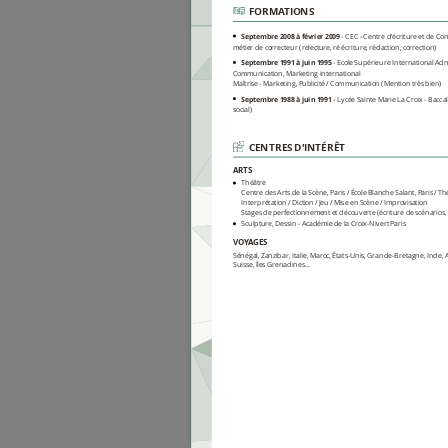
FORMATIONS
Septembre 2008 à février 2009
CEC - Centre d'écriture et de C
métier de correcteur (relecture, ré écriture, rédaction, correction)
Septembre 1991 à juin 1995
Ecole Supérieure International Adm
Communication, Marketing international
Maîtrise - Marketing, Publicité / Communication (Mention très bien)
Septembre 1988 à juin 1991
Lycée Sainte Marie La Croix
Bacca
social)
CENTRES D'INTÉRÊT
ARTS
Théâtre
Centre des Arts de la Scène, Paris / École Blanche Salant, Paris / Thé
Interprétation / Diction / Jeu / Mise en Scène / Improvisation
Stages de perfectionnement et découverte (écriture de scénarios, m
Sculpture, Dessin - Académie de la Croix-Nivert Paris
VOYAGES
Sénégal, Zanzibar, Italie, Maroc, États-Unis, Grande-Bretagne, Inde, Au
Suisse, îles Grenadines...