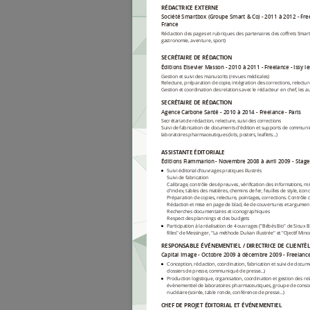
RÉDACTRICE EXTERNE
Société Smartbox (Groupe Smart & Co)
2011 à 2012
Fre
France
Rédaction des pages et rubriques des partenaires des coffrets Smart
gastronomie, aventure, sport)
SECRÉTAIRE DE RÉDACTION
Éditions Elsevier Masson
2010 à 2011
Freelance
Issy l
Gestion et suivi des manuscrits (revues médicales)
Relecture, préparation de copie, intégration des corrections, relectu
Gestion et coordination des relations avec le rédacteur en chef, les a
SECRÉTAIRE DE RÉDACTION
Agence Carbone Santé
2010 à 2014
Freelance
Paris
Secrétariat de rédaction, relecture, suivi des corrections
Suivi de fabrication de documents d'édition et supports de communi
laboratoires pharmaceutiques (kits, posters, leaflets...)
ASSISTANTE ÉDITORIALE
Éditions Flammarion
Novembre 2008 à avril 2009
Stage
Suivi éditorial d'ouvrages pratiques illustrés
Suivi de fabrication
Calibrage, contrôle des épreuves, vérification des informations, m
d'index, tables des matières, chemins de fer, feuilles de style, icon
Préparation de copies, relecture, pointages, corrections. Contrôle 
Rédaction et mise en page de blad, 4e de couvertures et argumen
Recherches documentaires et iconographiques
Respect des plannings et des budgets
Participation à la réalisation de 4 ouvrages ("Bébés Bio" de Sioux 
filles" de Messinger, "La méthode Dukan illustrée" et "Ojectif Min
RESPONSABLE ÉVÉNEMENTIEL / DIRECTRICE DE CLIENTÈ
Capital Image
Octobre 2009 à décembre 2009
Freelanc
Conception, rédaction, coordination, fabrication et suivi de documen
dossiers de presse, communiqué de presse...)
Production logistique, organisation, coordination et gestion des re
évènementiel de laboratoires pharmaceutiques, groupe de conso
nucléaire (soirée, table ronde, conférence de presse...)
CHEF DE PROJET ÉDITORIAL ET ÉVÉNEMENTIEL