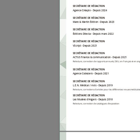
SECRÉTAIRE DE RÉDACTION
Agence Créapix
Depuis 2024
SECRÉTAIRE DE RÉDACTION
Mare & Martin Édition
Depuis 2023
SECRÉTAIRE DE RÉDACTION
Éditions Dilecta
Depuis mars 2022
SECRÉTAIRE DE RÉDACTION
VScript
Depuis 2021
SECRÉTAIRE DE RÉDACTION
ACTUS finance & communication
Depuis 2021
Relecture, correction de rapports annuels, DEU, en français et en ang
SECRÉTAIRE DE RÉDACTION
Agence Codezero
Depuis 2021
SECRÉTAIRE DE RÉDACTION
L.E.N. Médical / Axis
Depuis 2019
Relecture, corrections d'articles pour les différentes revues médicale
SECRÉTAIRE DE RÉDACTION
Les Musées d'Angers
Depuis 2018
Relecture, correction de catalogues d'exposition