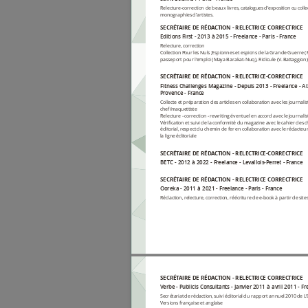
Relecture-correction de beaux livres, catalogues d'exposition ou coll
monographies d'artistes.
SECRÉTAIRE DE RÉDACTION - RELECTRICE CORRECTRICE
Editions First
2013 à 2015
Freelance
Paris
France
Relecture, correction
Collection Pour les Nuls ;Espionnes et espions de la Grande Guerre (P
passeport pour l'emploi (Maya Barakat-Nuq), Ridicule (V. Battaggion)
SECRÉTAIRE DE RÉDACTION - RELECTRICE-CORRECTRICE
Fitness Challenges Magazine
Depuis 2013
Freelance
Ai
Provence
France
Collecte et préparation des articles en collaboration avec les journal
chef/maquettiste
Relecture - correction - rewriting éventuel en accord avec le journali
Vérification et suivi de la conformité du magazine avec le cahier des 
éditorial, respect du chemin de fer en collaboration avec le rédacteu
la ligne éditoriale
SECRÉTAIRE DE RÉDACTION - RELECTRICE-CORRECTRICE
BETC
2012 à 2022
Freelance
Levallois-Perret
France
SECRÉTAIRE DE RÉDACTION - RELECTRICE CORRECTRICE
Ooreka
2011 à 2021
Freelance
Paris
France
Rédaction, relecture, correction, réécriture de e-book à partir de site
SECRÉTAIRE DE RÉDACTION - RELECTRICE CORRECTRICE
Verbe - Publicis Consultants
Janvier 2011 à avril 2011
Fr
Secrétariat de rédaction, suivi éditorial du rapport annuel 2010 de L
Versions française et anglaise