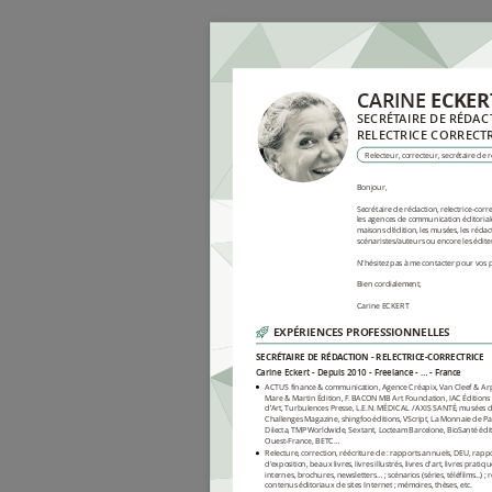
ECKER
CARINE
SECRÉTAIRE DE RÉDAC
RELECTRICE CORRECT
Relecteur, correcteur, secrétaire de ré
Bonjour,
Secrétaire de rédaction, relectrice-corr
les agences de communication éditorial
maisons d'édition, les musées, les rédacti
scénaristes/auteurs ou encore les édit
N'hésitez pas à me contacter pour vos pr
Bien cordialement,
Carine ECKERT
EXPÉRIENCES PROFESSIONNELLES
SECRÉTAIRE DE RÉDACTION - RELECTRICE-CORRECTRICE
Carine Eckert
Depuis 2010
Freelance
…
France
ACTUS finance & communication, Agence Créapix, Van Cleef & Ar
Mare & Martin Édition, F. BACON MB Art Foundation, IAC Éditions 
d’Art, Turbulences Presse, L.E.N. MÉDICAL / AXIS SANTÉ, musées d
Challenges Magazine, shingfoo éditions, VScript, La Monnaie de Pa
Dilecta, TMP Worldwide, Sextant, Locteam Barcelone, BioSanté édi
Ouest-France, BETC…
Relecture, correction, réécriture de : rapports annuels, DEU, rappor
d'exposition, beaux livres, livres illustrés, livres d'art, livres prat
internes, brochures, newsletters… ; scénarios (séries, téléfilms...) 
contenus éditoriaux de sites Internet ; mémoires, thèses, etc.