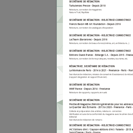
SECRÉTAIRE DE RÉDACTION
Turbulences Presse
Depuis 2018
Relecture, correction de magazines
Nature Trail, Papillote
SECRÉTAIRE DE RÉDACTION - RELECTRICE-CORRECTRICE
Francis Bacon MB Art Foundation
Depuis 2016
Relecture, correction de catalogues d'exposition
SECRÉTAIRE DE RÉDACTION - RELECTRICE CORRECTRICE
LocTeam (Barcelone)
Depuis 2016
Relecture, correction de beaux livres (cinéma, art, architecture…)
SECRÉTAIRE DE RÉDACTION - RELECTRICE CORRECTRICE
Editions Ouest-France - Edilarge S.A.
Depuis 2015
Freel
Relecture, correction de livres pratiques, recettes, tourisme, etc.
RÉDACTRICE, SECRÉTAIRE DE RÉDACTION
La Monnaie de Paris
2014 à 2021
Freelance
Paris
Fra
Secrétariat de rédaction, mission de conseil et d’assistance à la réda
(rapport de gestion et rapport financier).
SECRÉTAIRE DE RÉDACTION
WWF France
Depuis 2014
Freelance
Relecture de rapports, rapports annuels
SECRÉTAIRE DE RÉDACTION
Pretties® Magazine (Féminin généraliste pour les adolesce
Le Quartier des Écrivains
2013 à 2020
Freelance
Paris
Collecte et préparation des articles, relecture - correction
Vérification et suivi de la conformité du magazine avec le cahier des 
éditorial
Secrétariat de rédaction de romans
SECRÉTAIRE DE RÉDACTION - RELECTRICE-CORRECTRICE
IAC Editions d'Art / Ceysson éditions d'Art / Fabelio
2013 
Saint-Étienne / Paris
France